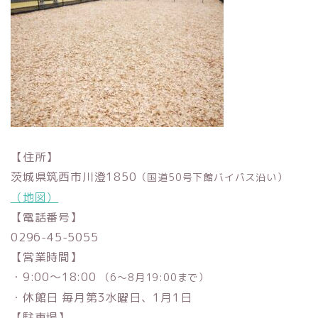
【住所】
茨城県筑西市川澄1850
（国道50号下館バイパス沿い）
（地図）
【電話番号】
0296-45-5055
【営業時間】
・9:00
〜
18:00
（
6
〜
8
月
19:00
まで）
・休館日 毎月第
3
水曜日、
1
月
1
日
【駐車場】