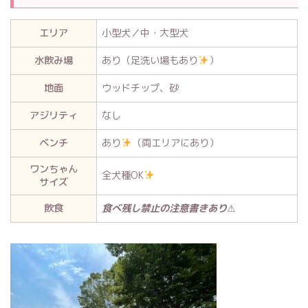
エリア
小型犬／中・大型犬
水飲み場
あり（足洗い場もあり
）
地面
ウッドチップ、砂
アジリティ
なし
ベンチ
あり
（両エリアにあり）
ワンちゃん
全犬種OK
サイズ
飲食
食べ残し禁止の注意書きあり
⚠︎