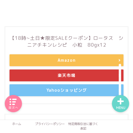
【18時~土日★限定SALEクーポン】ロータス シ
ニアチキンレシピ 小粒 80gx12
Amazon
楽天市場
Yahooショッピング
目次へ
MENU
ホーム
プライバシーポリシー
特定商取引法に基づく
【18時~土日★限定SALEクーポン】ロータス パ
表記
ピーチキンレシピ 小粒 80gx12