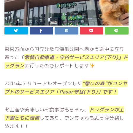
東京方面から国立ひたち海浜公園へ向かう途中に立ち
寄った
「
常磐自動車道・守谷サービスエリア(下り)」ド
ッグラン
に行ったのでレポートします
2015年にリューアルオープンした
”
憩いの森”がコンセ
プトのサービスエリア「Pasar守谷(下り)」
です！
お土産や美味しいお食事はもちろん、
ドッグランが上
下線ともに設置
してあり、ワンちゃんも思う存分楽し
めます！！