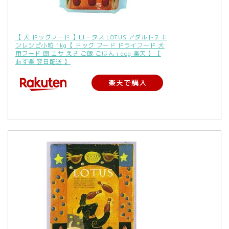
【 犬 ドッグフード 】ロータス LOTUS アダルトチキ
ンレシピ小粒 1kg【 ドッグ フード ドライフード 犬
用フード 餌 エサ えさ ご飯 ごはん i dog 楽天 】【
あす楽 翌日配送 】
楽天で購入