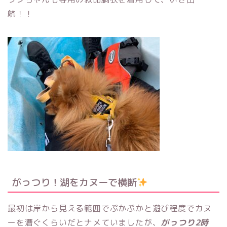
航！！
がっつり！湖をカヌーで横断
最初は岸から見える範囲でぷかぷかと遊び程度でカヌ
ーを漕ぐくらいだとナメていましたが、
がっつり2時