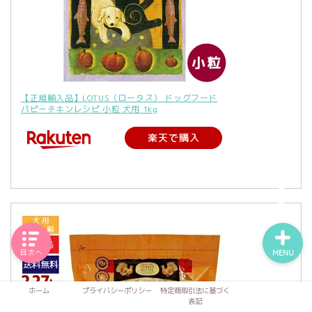
【正規輸入品】LOTUS（ロータス） ドッグフード
パピーチキンレシピ 小粒 犬用 1kg
楽天で購入
目次へ
MENU
ホーム
プライバシーポリシー
特定商取引法に基づく
表記