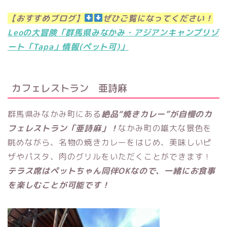
【おすすめブログ】
ぜひご覧になってください！
Leoの大冒険「群馬県みなかみ・アジアンキャンプリゾ
ート「Tapa」情報(ペット可)」
カフェレストラン 亜詩麻
群馬県みなかみ町にある
絶品“焼きカレー”が自慢のカ
フェレストラン「亜詩麻」！
なかみ町の雄大な景色を
眺めながら、名物の焼きカレーをはじめ、美味しいピ
ザやパスタ、肉のグリルをいただくことができます！
テラス席はペットちゃん同伴OKなので、一緒にお食事
を楽しむことが可能です！