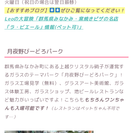
火曜日（祝日の場合は翌日振替）
【おすすめブログ】
ぜひご覧になってください！
Leoの大冒険「群馬県みなかみ・窯焼きピザの名店
「ラ・ビエール」情報(ペット可)」
月夜野びーどろパーク
群馬県みなかみ町にある上越クリスタル硝子が運営す
るガラスのテーマパーク「
月夜野びーどろパーク」！
ガラス工場見学（無料）、グラスアート美術館、
ガラ
ス体験工房、ガラスショップ、地ビールレストランな
ど魅力がいっぱいですよ！こちらも
もちろんワンちゃ
んも入場可能です！
（レストランはペットちゃん不可で
す…）