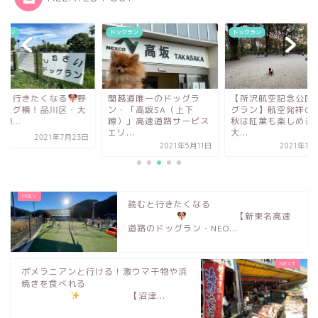
クラン
ドックラン
ドックラン
越道唯一のドッグラ
【所沢航空記念公園ドッ
何でもそろう多摩の
・「高坂SA（上下
グラン】航空発祥の地！
ホームセンター
「
）」高速道路サービス
秋は紅葉も楽しめる！
ンズ町田...
...
大...
2021年7
2021年5月11日
2021年11月11日
読むと行きたくなる
【新東名高速
道路のドッグラン・NEO...
ポメラニアンと行ける！激ウマ干物や浜
焼きを食べれる
【沼津...