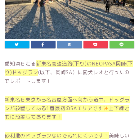
愛知県を走る
新
東
名高速道路(下り)のNEOPASA岡崎(下
り)ドッグラン
(以下、岡崎SA）に愛犬レオと行ったの
でレポートします！
新東名を東京から名古屋方面へ向かう道中、ドッグラ
ンが設置してある1番最初のSAエリアです
上下線と
もに設置してあります！
砂利地のドッグランなので汚れにくいです！
美味しい