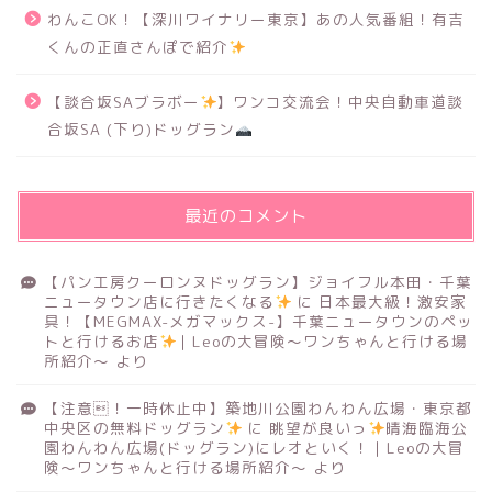
わんこOK！【深川ワイナリー東京】あの人気番組！有吉
くんの正直さんぽで紹介
【談合坂SAブラボー
】ワンコ交流会！中央自動車道談
合坂SA (下り)ドッグラン
最近のコメント
【パン工房クーロンヌドッグラン】ジョイフル本田・千葉
ニュータウン店に行きたくなる
に
日本最大級！激安家
具！【MEGMAX-メガマックス-】千葉ニュータウンのペッ
トと行けるお店
｜Leoの大冒険〜ワンちゃんと行ける場
所紹介〜
より
【注意！一時休止中】築地川公園わんわん広場・東京都
中央区の無料ドッグラン
に
眺望が良いっ
晴海臨海公
園わんわん広場(ドッグラン)にレオといく！｜Leoの大冒
険〜ワンちゃんと行ける場所紹介〜
より