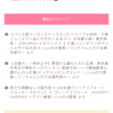
最近のコメント
【パン工房クーロンヌドッグラン】ジョイフル本田・千葉
ニュータウン店に行きたくなる
に
日本最大級！激安家
具！【MEGMAX-メガマックス-】千葉ニュータウンのペッ
トと行けるお店
｜Leoの大冒険〜ワンちゃんと行ける場
所紹介〜
より
【注意！一時休止中】築地川公園わんわん広場・東京都
中央区の無料ドッグラン
に
眺望が良いっ
晴海臨海公
園わんわん広場(ドッグラン)にレオといく！｜Leoの大冒
険〜ワンちゃんと行ける場所紹介〜
より
雨でも問題なし
屋内型
【お台場ヴィーナスフォート・
ジョーカーズタウン】
に
ヴィーナスフォート・DOGDEPT
GARDENドッグラン情報｜Leoの大冒険
より