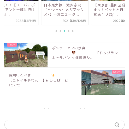
発見！！【ユニバにポ
日本最大級！激安家具！
【東京都•墨田区編】
ラニアンと一緒に行け
【MEGMAX-メガマック
まっ！ペットと行け
&#...
ス-】千葉ニュータ...
食店１０選ɲ...
2022年1月4日
2021年10月28日
2022年6月
ポメラニアンの祭典
「ドッグラン
キャラバンin 横浜港シ...
絶対行くべき
【ニャイルドわん！】inららぽーと
TOKYO...