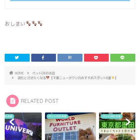
おしまい
HOME
ペットOKのお店
読むと行きたくなる
【千葉ニュータウンのおすすめスポット6選
】
RELATED POST
トOKのお店
ペットOKのお店
ペットOKのお店