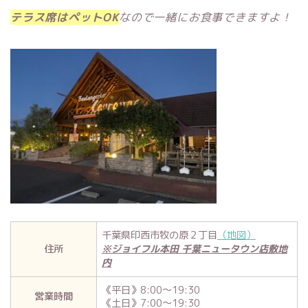
テラス席はペットOK
なので一緒にお食事できますよ！
千葉県印西市牧の原２丁目
（地図）
住所
※ジョイフル本田 千葉ニュータウン店敷地
内
《平日》8:00〜19:30
営業時間
《土日》7:00〜19:30