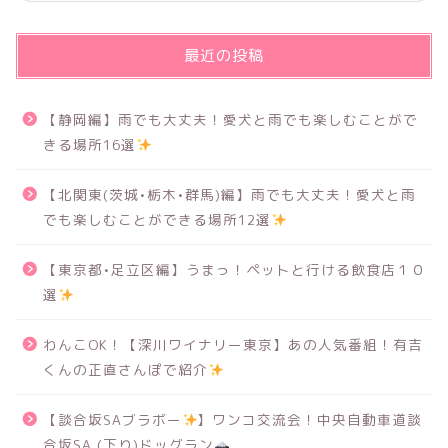
最近の投稿
【静岡編】雨でも大丈夫！愛犬と雨でも楽しむことがで
きる場所16選
【北関東(茨城•栃木•群馬)編】雨でも大丈夫！愛犬と雨
でも楽しむことができる場所12選
【東京都•足立区編】うまっ！ペットと行ける飲食店１０
選
わんこOK！【深川ワイナリー東京】あの人気番組！有吉
くんの正直さんぽで紹介
【談合坂SAブラボー
】ワンコ交流会！中央自動車道談
合坂SA (下り)ドッグラン