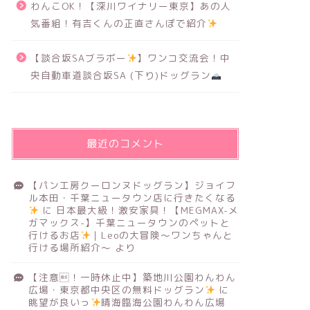
わんこOK！【深川ワイナリー東京】あの人
気番組！有吉くんの正直さんぽで紹介
【談合坂SAブラボー
】ワンコ交流会！中
央自動車道談合坂SA (下り)ドッグラン
最近のコメント
【パン工房クーロンヌドッグラン】ジョイフ
ル本田・千葉ニュータウン店に行きたくなる
に
日本最大級！激安家具！【MEGMAX-メ
ガマックス-】千葉ニュータウンのペットと
行けるお店
｜Leoの大冒険〜ワンちゃんと
行ける場所紹介〜
より
【注意！一時休止中】築地川公園わんわん
広場・東京都中央区の無料ドッグラン
に
眺望が良いっ
晴海臨海公園わんわん広場