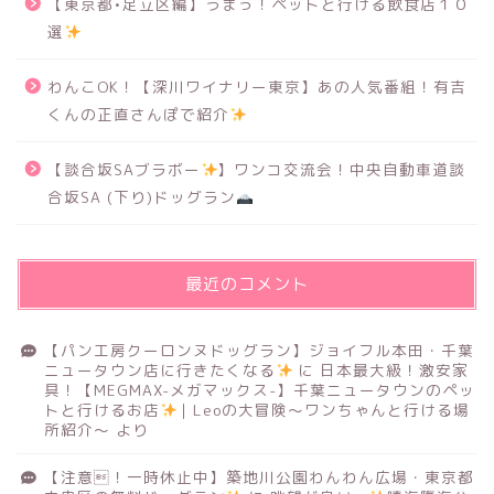
【東京都•足立区編】うまっ！ペットと行ける飲食店１０
選
わんこOK！【深川ワイナリー東京】あの人気番組！有吉
くんの正直さんぽで紹介
【談合坂SAブラボー
】ワンコ交流会！中央自動車道談
合坂SA (下り)ドッグラン
最近のコメント
【パン工房クーロンヌドッグラン】ジョイフル本田・千葉
ニュータウン店に行きたくなる
に
日本最大級！激安家
具！【MEGMAX-メガマックス-】千葉ニュータウンのペッ
トと行けるお店
｜Leoの大冒険〜ワンちゃんと行ける場
所紹介〜
より
【注意！一時休止中】築地川公園わんわん広場・東京都