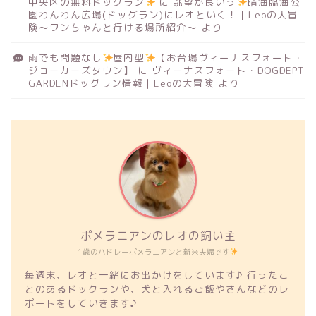
中央区の無料ドッグラン
に
眺望が良いっ
晴海臨海公
園わんわん広場(ドッグラン)にレオといく！｜Leoの大冒
険〜ワンちゃんと行ける場所紹介〜
より
雨でも問題なし
屋内型
【お台場ヴィーナスフォート・
ジョーカーズタウン】
に
ヴィーナスフォート・DOGDEPT
GARDENドッグラン情報｜Leoの大冒険
より
ポメラニアンのレオの飼い主
1歳のハドレーポメラニアンと新米夫婦です
毎週末、レオと一緒にお出かけをしています♪ 行ったこ
とのあるドックランや、犬と入れるご飯やさんなどのレ
ポートをしていきます♪