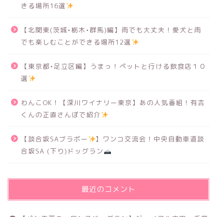
きる場所16選
【北関東(茨城•栃木•群馬)編】雨でも大丈夫！愛犬と雨
でも楽しむことができる場所12選
【東京都•足立区編】うまっ！ペットと行ける飲食店１０
選
わんこOK！【深川ワイナリー東京】あの人気番組！有吉
くんの正直さんぽで紹介
【談合坂SAブラボー
】ワンコ交流会！中央自動車道談
合坂SA (下り)ドッグラン
最近のコメント