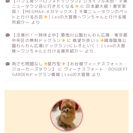
【パン工房クーロンヌドッグラン】ジョイフル本田・千葉
ニュータウン店に行きたくなる
に
日本最大級！激安家
具！【MEGMAX-メガマックス-】千葉ニュータウンのペッ
トと行けるお店
｜Leoの大冒険〜ワンちゃんと行ける場
所紹介〜
より
【注意！一時休止中】築地川公園わんわん広場・東京都
中央区の無料ドッグラン
に
眺望が良いっ
晴海臨海公
園わんわん広場(ドッグラン)にレオといく！｜Leoの大冒
険〜ワンちゃんと行ける場所紹介〜
より
雨でも問題なし
屋内型
【お台場ヴィーナスフォート・
ジョーカーズタウン】
に
ヴィーナスフォート・DOGDEPT
GARDENドッグラン情報｜Leoの大冒険
より