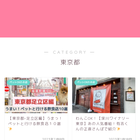
― CATEGORY ―
東京都
ペットOKのお店
ペットOKのお店
【東京都•足立区編】うまっ！
わんこOK！【深川ワイナリー
ペットと行ける飲食店１０選
東京】あの人気番組！有吉く
んの正直さんぽで紹介
2023年2月8日
2023年1月18日