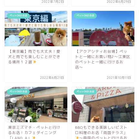
2022年7月2日
2022年6月29日
ペットOKのお店
ペットOKのお店
【東京編】雨でも大丈夫！愛
【アクアシティお台場】ペッ
犬と雨でも楽しむことができ
トと一緒にお買い物♪〜江東区
る場所１２選
のペットと一緒に行けるお
店〜
2022年6月21日
2021年10月11日
ペットOKのお店
ペットOKのお店
東京ミズマチ・ペットと行け
BBQもできる美味しいビスト
るお店！カフェダイニング
ロ料理のお店「両国テラス」
「LAND_A」
〜両国のペットと行けるお